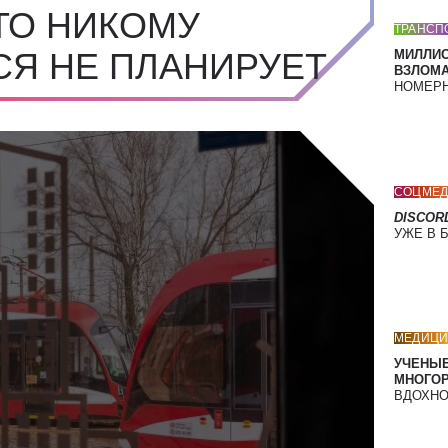
ТО НИКОМУ
ТРАНСП
СЯ НЕ ПЛАНИРУЕТ
МИЛЛИ
ВЗЛОМА
НОМЕРН
СОЦМЕД
DISCOR
УЖЕ В 
МЕДИЦИ
УЧЕНЫЕ
МНОГО
ВДОХНО