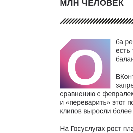
МЛН ЧЕЛОВЕК
ба ре
О
есть
балан
ВКон
запр
сравнению с февралем
и «переварить» этот п
клипов выросли более
На Госуслугах рост пл