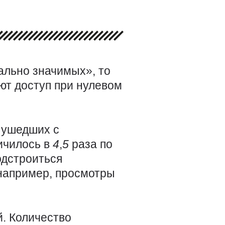
иально значимых», то
ют доступ при нулевом
 ушедших с
ичилось в
4
,
5
раза по
одстроиться
 например, просмотры
й. Количество