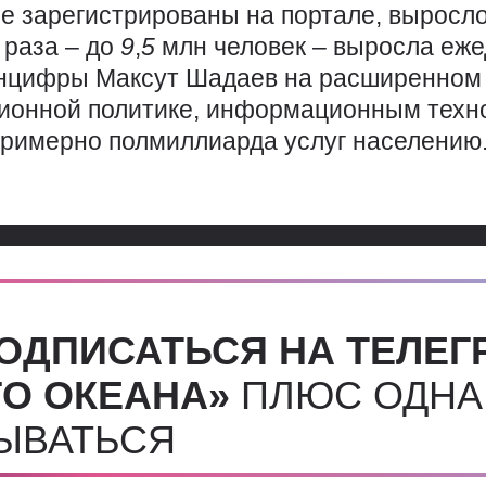
ые зарегистрированы на портале, выросл
 раза – до
9
,
5
млн человек – выросла еже
нцифры Максут Шадаев на расширенном 
онной политике, информационным технол
примерно полмиллиарда услуг населению
ОДПИСАТЬСЯ НА ТЕЛЕГ
О ОКЕАНА»
ПЛЮС ОДНА
СЫВАТЬСЯ