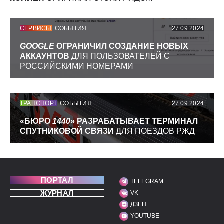
СЕРВИСЫ
СОБЫТИЯ
27.09.2024
GOOGLE
ОГРАНИЧИЛ СОЗДАНИЕ НОВЫХ
АККАУНТОВ
ДЛЯ ПОЛЬЗОВАТЕЛЕЙ С
РОССИЙСКИМИ НОМЕРАМИ
ТРАНСПОРТ
СОБЫТИЯ
27.09.2024
«БЮРО
1440
» РАЗРАБАТЫВАЕТ ТЕРМИНАЛ
СПУТНИКОВОЙ СВЯЗИ
ДЛЯ ПОЕЗДОВ РЖД
ПОРТАЛ
TELEGRAM
МЫ В СОЦИАЛЬНЫХ С
ЖУРНАЛ
VK
ДЗЕН
YOUTUBE