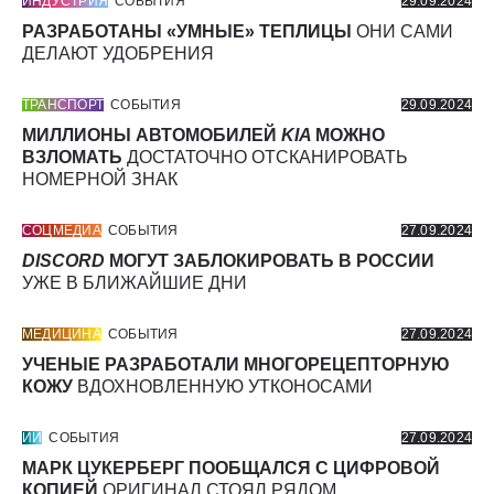
ИНДУСТРИЯ
СОБЫТИЯ
29.09.2024
РАЗРАБОТАНЫ «УМНЫЕ» ТЕПЛИЦЫ
ОНИ САМИ
ДЕЛАЮТ УДОБРЕНИЯ
ТРАНСПОРТ
СОБЫТИЯ
29.09.2024
МИЛЛИОНЫ АВТОМОБИЛЕЙ
KIA
МОЖНО
ВЗЛОМАТЬ
ДОСТАТОЧНО ОТСКАНИРОВАТЬ
НОМЕРНОЙ ЗНАК
СОЦМЕДИА
СОБЫТИЯ
27.09.2024
DISCORD
МОГУТ ЗАБЛОКИРОВАТЬ В РОССИИ
УЖЕ В БЛИЖАЙШИЕ ДНИ
МЕДИЦИНА
СОБЫТИЯ
27.09.2024
УЧЕНЫЕ РАЗРАБОТАЛИ МНОГОРЕЦЕПТОРНУЮ
КОЖУ
ВДОХНОВЛЕННУЮ УТКОНОСАМИ
ИИ
СОБЫТИЯ
27.09.2024
МАРК ЦУКЕРБЕРГ ПООБЩАЛСЯ С ЦИФРОВОЙ
КОПИЕЙ
ОРИГИНАЛ СТОЯЛ РЯДОМ