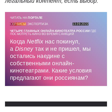
легальный контент, есть выбор:
ЧИТАТЬ НА
ПОРТАЛЕ
СЕРВИСЫ
ЭКСПЕРТИЗА
13.09.2022
ЧЕТЫРЕ ГЛАВНЫХ ОНЛАЙН-КИНОТЕАТРА РОССИИ
ГДЕ
ПОСМОТРЕТЬ КИНО ВО ВРЕМЯ САНКЦИЙ
Когда
Netflix
нас покинул,
а
Disney
так и не пришел, мы
остались наедине с
собственными онлайн-
кинотеатрами. Какие условия
предлагают они россиянам?
Использованные источники: