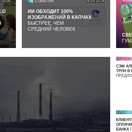
9.2024
ИИ
СОБЫТИЯ
29.09.2024
ЖУР
LG
ИИ ОБХОДИТ
100
%
ИЗОБРАЖЕНИЙ В КАПЧАХ
З
БЫСТРЕЕ, ЧЕМ
СРЕДНИЙ ЧЕЛОВЕК
СВЕ
ГУМ
ИНДУСТ
СЭМ АЛ
ТРЛН В
ПРЕДЛ
ФИНАН
КЛИЕНТ
ОПЛАЧИ
БАНКА
П