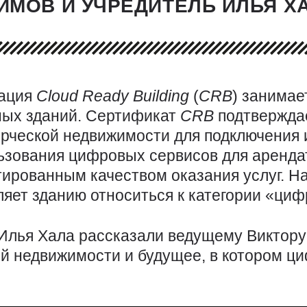
ИМОВ И УЧРЕДИТЕЛЬ ИЛЬЯ Х
ация
Cloud
Ready
Building
(
CRB
) занима
ых зданий. Сертификат
CRB
подтверждае
рческой недвижимости для подключения 
ьзования цифровых сервисов для аренда
тированным качеством оказания услуг. Н
ляет зданию относиться к категории «ци
лья Хала рассказали ведущему Виктору
 недвижимости и будущее, в котором ци