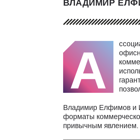
ВЛАДИМИР ЕЛФ
ссоци
А
офисн
комме
испол
гаран
позво
Владимир Елфимов и И
форматы коммерческой
привычным явлением.