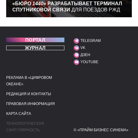
«БЮРО
1440
» РАЗРАБАТЫВАЕТ ТЕРМИНАЛ
СПУТНИКОВОЙ СВЯЗИ
ДЛЯ ПОЕЗДОВ РЖД
ПОРТАЛ
TELEGRAM
МЫ В СОЦИАЛЬНЫХ С
ЖУРНАЛ
VK
ДЗЕН
YOUTUBE
РЕКЛАМА В «ЦИФРОВОМ
ПОЛЕЗНЫЕ ССЫЛКИ
ДОПОЛНИТЕЛЬНАЯ И
ОКЕАНЕ»
РЕДАКЦИЯ И КОНТАКТЫ
ПРАВОВАЯ ИНФОРМАЦИЯ
КАРТА САЙТА
ТЕХНОЛОГИЧЕСКАЯ
СИНГУЛЯРНОСТЬ
© «ПРАЙМ БИЗНЕС СИНЕМА»