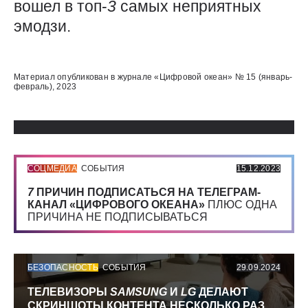
вошел в топ-
3
самых неприятных
эмодзи.
Использованные источники:
Материал опубликован в журнале «Цифровой океан» № 15 (январь-
февраль), 2023
СОЦМЕДИА
СОБЫТИЯ
15.12.2023
7
ПРИЧИН ПОДПИСАТЬСЯ НА ТЕЛЕГРАМ-
КАНАЛ «ЦИФРОВОГО ОКЕАНА»
ПЛЮС ОДНА
ПРИЧИНА НЕ ПОДПИСЫВАТЬСЯ
БЕЗОПАСНОСТЬ
СОБЫТИЯ
29.09.2024
ТЕЛЕВИЗОРЫ
SAMSUNG
И
LG
ДЕЛАЮТ
СКРИНШОТЫ КОНТЕНТА НЕСКОЛЬКО РАЗ