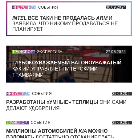
ИНДУСТРИЯ
СОБЫТИЯ
30.09.2024
INTEL
ВСЕ ТАКИ НЕ ПРОДАЛАСЬ
ARM
И
ЗАЯВИЛА, ЧТО НИКОМУ ПРОДАВАТЬСЯ НЕ
ПЛАНИРУЕТ
ТРАНСПОРТ
ЭКСПЕРТИЗА
27.08.2024
ГЛУБОКОУВАЖАЕМЫЙ ВАГОНОУВАЖАТЫЙ
КАК ИИ УПРАВЛЯЕТ ПИТЕРСКИМИ
ТРАМВАЯМИ
ИНДУСТРИЯ
СОБЫТИЯ
29.09.2024
РАЗРАБОТАНЫ «УМНЫЕ» ТЕПЛИЦЫ
ОНИ САМИ
ДЕЛАЮТ УДОБРЕНИЯ
ТРАНСПОРТ
СОБЫТИЯ
29.09.2024
МИЛЛИОНЫ АВТОМОБИЛЕЙ
KIA
МОЖНО
ВЗЛОМАТЬ
ДОСТАТОЧНО ОТСКАНИРОВАТЬ