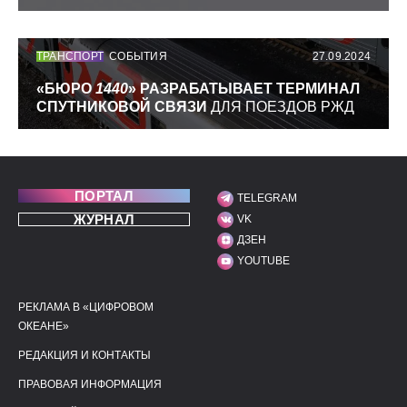
ТРАНСПОРТ
СОБЫТИЯ
27.09.2024
«БЮРО
1440
» РАЗРАБАТЫВАЕТ ТЕРМИНАЛ
СПУТНИКОВОЙ СВЯЗИ
ДЛЯ ПОЕЗДОВ РЖД
ПОРТАЛ
TELEGRAM
МЫ В СОЦИАЛЬНЫХ С
ЖУРНАЛ
VK
ДЗЕН
YOUTUBE
РЕКЛАМА В «ЦИФРОВОМ
ПОЛЕЗНЫЕ ССЫЛКИ
ДОПОЛНИТЕЛЬНАЯ И
ОКЕАНЕ»
РЕДАКЦИЯ И КОНТАКТЫ
ПРАВОВАЯ ИНФОРМАЦИЯ