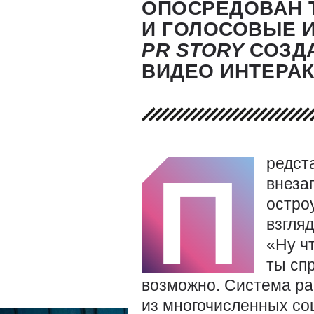
ОПОСРЕДОВАН Т
И ГОЛОСОВЫЕ 
PR
STORY
СОЗД
ВИДЕО ИНТЕРА
редст
П
внезап
остро
взгляд
«Ну чт
ты сп
возможно. Система ра
из многочисленных со