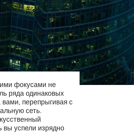
кими фокусами не
оль ряда одинаковых
а вами, перепрыгивая с
кальную сеть.
скусственный
ь вы успели изрядно