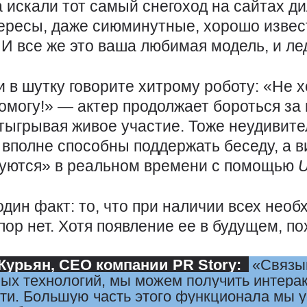
а искали тот самый снегоход на сайтах д
ересы, даже сиюминутные, хорошо изве
. И все же это ваша любимая модель, и ле
 в шутку говорите хитрому роботу: «Не х
омогу!» — ​актер продолжает бороться за
тыгрывая живое участие. Тоже неудивите
 вполне способны поддержать беседу, а 
суются» в реальном времени с помощью
U
дин факт: то, что при наличии всех нео
пор нет. Хотя появление ее в будущем, п
 Курьян
, CEO компании PR Story:
Связы
ых технологий, мы можем получить интера
ти. Большую часть этого функционала мы 