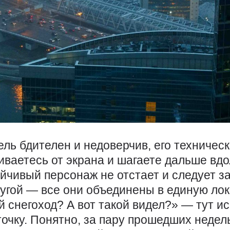
ль бдителен и недоверчив, его техничес
иваетесь от экрана и шагаете дальше вд
йчивый персонаж не отстает и следует з
угой — ​все они объединены в единую ло
снегоход? А вот такой видел?» — ​тут и
точку. Понятно, за пару прошедших недел