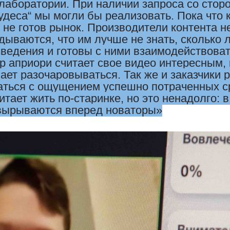
 лаборатории. При наличии запроса со сто
удеса“ мы могли бы реализовать. Пока что 
 не готов рынок. Производители контента н
адываются, что им лучше не знать, сколько
зведения и готовы с ними взаимодействова
р априори считает свое видео интересным
лает разочаровываться. Так же и заказчики
аться с ощущением успешно потраченных с
итает жить по-старинке, но это ненадолго: 
вырываются вперед новаторы