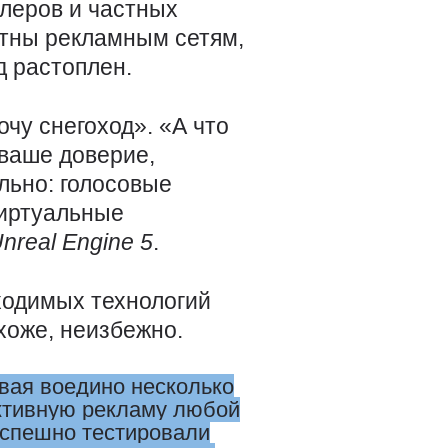
илеров и частных
стны рекламным сетям,
д растоплен.
очу снегоход». «А что
 ваше доверие,
льно: голосовые
виртуальные
nreal
Engine 5
.
бходимых технологий
охоже, неизбежно.
вая воедино несколько
ктивную рекламу любой
успешно тестировали