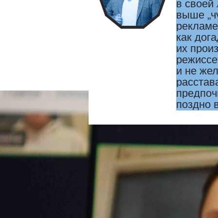
в своей
выше „ч
рекламе
как дог
их прои
режиссе
и не же
расстав
предпоч
поздно 