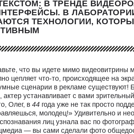
ЕКСТОМ: В ТРЕНДЕ ВИДЕОР
ИНТЕРФЕЙСЫ. В ЛАБОРАТОРИ
АЮТСЯ ТЕХНОЛОГИИ, КОТОР
КТИВНЫМ
авьте, что вы идете мимо видеовитрины м
но цепляет что-то, происходящее на экра
умные сценарии в рекламе существуют! Б
, актер устанавливает с вами зрительный
о, Олег, в
44
года уже не так просто под
равляешься, молодец!» Удивительно и не
спознавания лиц узнала вас по фотогра
цмедиа — ​вы сами сделали фото общедо