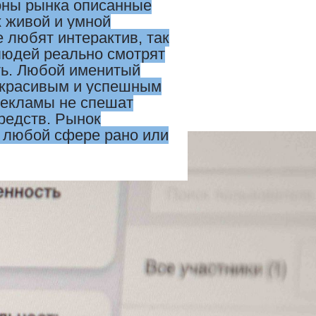
роны рынка описанные
к живой и умной
е любят интерактив, так
 людей реально смотрят
ть. Любой именитый
, красивым и успешным
 рекламы не спешат
редств. Рынок
в любой сфере рано или