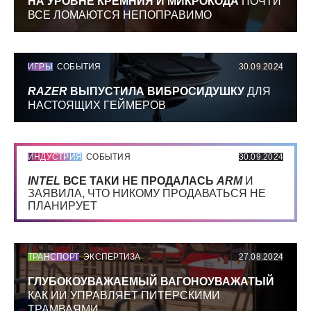
НА УРОВНЕ КРЕМНИЯ И МИКРОКОДА
ПОЧТИ
ВСЕ ЛОМАЮТСЯ НЕПОПРАВИМО
ИГРЫ
СОБЫТИЯ
30.09.2024
RAZER
ВЫПУСТИЛА ВИБРОСИДУШКУ
ДЛЯ
НАСТОЯЩИХ ГЕЙМЕРОВ
ИНДУСТРИЯ
СОБЫТИЯ
30.09.2024
INTEL
ВСЕ ТАКИ НЕ ПРОДАЛАСЬ
ARM
И
ЗАЯВИЛА, ЧТО НИКОМУ ПРОДАВАТЬСЯ НЕ
ПЛАНИРУЕТ
ТРАНСПОРТ
ЭКСПЕРТИЗА
27.08.2024
ГЛУБОКОУВАЖАЕМЫЙ ВАГОНОУВАЖАТЫЙ
КАК ИИ УПРАВЛЯЕТ ПИТЕРСКИМИ
ТРАМВАЯМИ