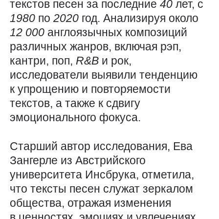
текстов песен за последние
40
лет, с
1980
по
2020
год. Анализируя около
12 000
англоязычных композиций
различных жанров, включая рэп,
кантри, поп,
R&B
и рок,
исследователи выявили тенденцию
к упрощению и повторяемости
текстов, а также к сдвигу
эмоционального фокуса.
Старший автор исследования, Ева
Зангерле из Австрийского
университета Инсбрука, отметила,
что тексты песен служат зеркалом
общества, отражая изменения
в ценностях, эмоциях и увлечениях