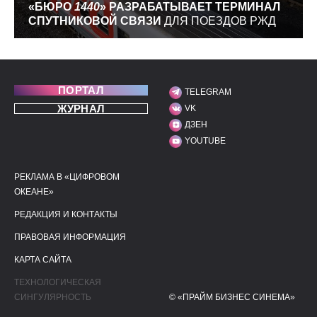
«БЮРО
1440
» РАЗРАБАТЫВАЕТ ТЕРМИНАЛ
СПУТНИКОВОЙ СВЯЗИ
ДЛЯ ПОЕЗДОВ РЖД
ПОРТАЛ
TELEGRAM
МЫ В СОЦИАЛЬНЫХ С
ЖУРНАЛ
VK
ДЗЕН
YOUTUBE
РЕКЛАМА В «ЦИФРОВОМ
ПОЛЕЗНЫЕ ССЫЛКИ
ДОПОЛНИТЕЛЬНАЯ И
ОКЕАНЕ»
РЕДАКЦИЯ И КОНТАКТЫ
ПРАВОВАЯ ИНФОРМАЦИЯ
КАРТА САЙТА
ТЕХНОЛОГИЧЕСКАЯ
СИНГУЛЯРНОСТЬ
© «ПРАЙМ БИЗНЕС СИНЕМА»