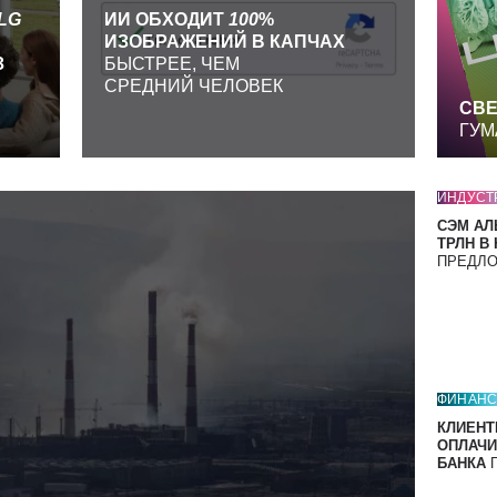
LG
ИИ ОБХОДИТ
100
%
ИЗОБРАЖЕНИЙ В КАПЧАХ
З
БЫСТРЕЕ, ЧЕМ
СРЕДНИЙ ЧЕЛОВЕК
СВЕ
ГУМ
ИНДУСТ
СЭМ АЛ
ТРЛН В
ПРЕДЛ
ФИНАН
КЛИЕНТ
ОПЛАЧИ
БАНКА
П