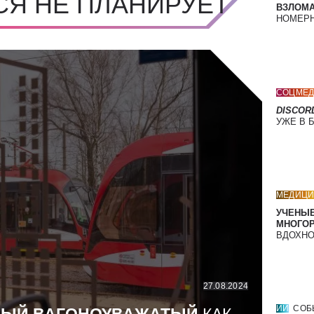
СЯ НЕ ПЛАНИРУЕТ
ВЗЛОМА
НОМЕРН
СОЦМЕД
DISCOR
УЖЕ В 
МЕДИЦИ
УЧЕНЫЕ
МНОГО
ВДОХНО
27.08.2024
ИИ
СОБ