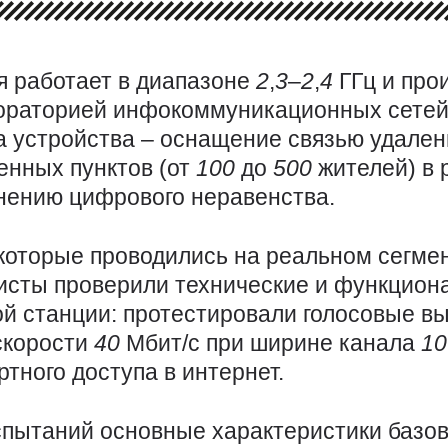
я работает в диапазоне
2
,
3
–
2
,
4
ГГц и про
ораторией инфокоммуникационных сетей
а устройства – оснащение связью удале
енных пунктов (от
100
до
500
жителей) в
нению цифрового неравенства.
 которые проводились на реальном сегмен
исты проверили технические и функцион
ой станции: протестировали голосовые 
скорости
40
Мбит/с при ширине канала
1
тного доступа в интернет.
испытаний основные характеристики базо