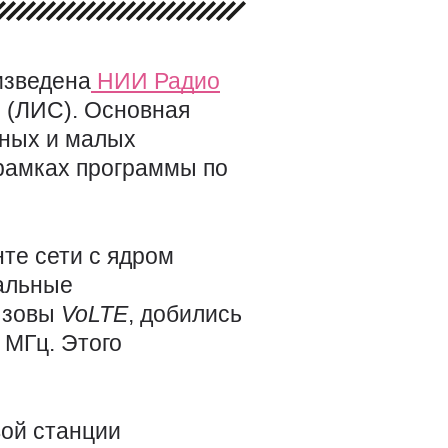
изведена
НИИ Радио
 (ЛИС). Основная
нных и малых
 рамках программы по
те сети с ядром
альные
вызовы
VoLTE
, добились
0
МГц. Этого
вой станции