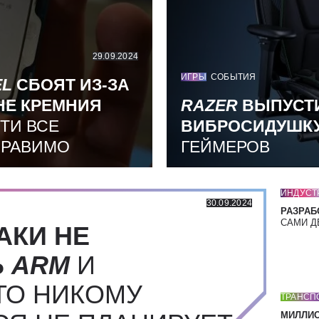
29.09.2024
ИГРЫ
СОБЫТИЯ
EL
СБОЯТ ИЗ-ЗА
НЕ КРЕМНИЯ
RAZER
ВЫПУСТ
ТИ ВСЕ
ВИБРОСИДУШК
ПРАВИМО
ГЕЙМЕРОВ
ИНДУСТ
30.09.2024
РАЗРАБ
САМИ Д
АКИ НЕ
Ь
ARM
И
ТО НИКОМУ
ТРАНСП
МИЛЛИ