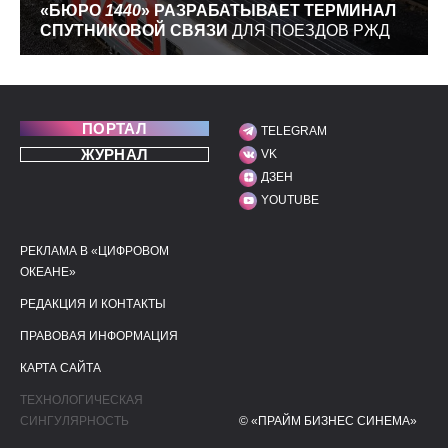
«БЮРО
1440
» РАЗРАБАТЫВАЕТ ТЕРМИНАЛ
СПУТНИКОВОЙ СВЯЗИ
ДЛЯ ПОЕЗДОВ РЖД
ПОРТАЛ
TELEGRAM
МЫ В СОЦИАЛЬНЫХ С
ЖУРНАЛ
VK
ДЗЕН
YOUTUBE
РЕКЛАМА В «ЦИФРОВОМ
ПОЛЕЗНЫЕ ССЫЛКИ
ДОПОЛНИТЕЛЬНАЯ И
ОКЕАНЕ»
РЕДАКЦИЯ И КОНТАКТЫ
ПРАВОВАЯ ИНФОРМАЦИЯ
КАРТА САЙТА
ТЕХНОЛОГИЧЕСКАЯ
СИНГУЛЯРНОСТЬ
© «ПРАЙМ БИЗНЕС СИНЕМА»