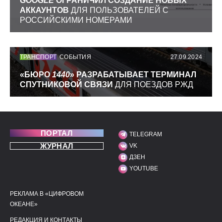
GOOGLE
ОГРАНИЧИЛ СОЗДАНИЕ НОВЫХ
АККАУНТОВ
ДЛЯ ПОЛЬЗОВАТЕЛЕЙ С
РОССИЙСКИМИ НОМЕРАМИ
ТРАНСПОРТ
СОБЫТИЯ
27.09.2024
«БЮРО
1440
» РАЗРАБАТЫВАЕТ ТЕРМИНАЛ
СПУТНИКОВОЙ СВЯЗИ
ДЛЯ ПОЕЗДОВ РЖД
ПОРТАЛ
TELEGRAM
МЫ В СОЦИАЛЬНЫХ С
ЖУРНАЛ
VK
ДЗЕН
YOUTUBE
РЕКЛАМА В «ЦИФРОВОМ
ПОЛЕЗНЫЕ ССЫЛКИ
ДОПОЛНИТЕЛЬНАЯ И
ОКЕАНЕ»
РЕДАКЦИЯ И КОНТАКТЫ