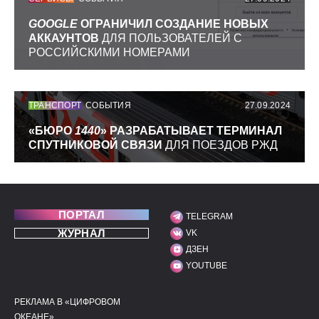
GOOGLE
ОГРАНИЧИЛ СОЗДАНИЕ НОВЫХ
АККАУНТОВ
ДЛЯ ПОЛЬЗОВАТЕЛЕЙ С
РОССИЙСКИМИ НОМЕРАМИ
ТРАНСПОРТ
СОБЫТИЯ
27.09.2024
«БЮРО
1440
» РАЗРАБАТЫВАЕТ ТЕРМИНАЛ
СПУТНИКОВОЙ СВЯЗИ
ДЛЯ ПОЕЗДОВ РЖД
ПОРТАЛ
TELEGRAM
МЫ В СОЦИАЛЬНЫХ С
ЖУРНАЛ
VK
ДЗЕН
YOUTUBE
РЕКЛАМА В «ЦИФРОВОМ
ПОЛЕЗНЫЕ ССЫЛКИ
ДОПОЛНИТЕЛЬНАЯ И
ОКЕАНЕ»