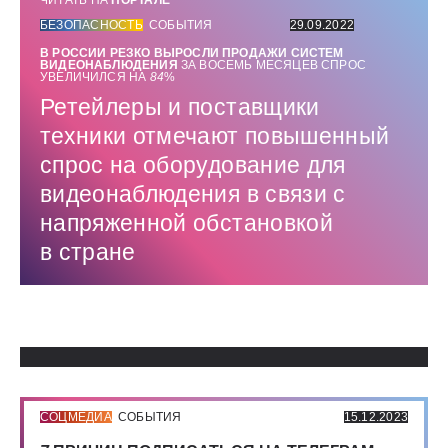
ЧИТАТЬ НА
ПОРТАЛЕ
БЕЗОПАСНОСТЬ
СОБЫТИЯ
29.09.2022
В РОССИИ РЕЗКО ВЫРОСЛИ ПРОДАЖИ СИСТЕМ
ВИДЕОНАБЛЮДЕНИЯ
ЗА ВОСЕМЬ МЕСЯЦЕВ СПРОС
УВЕЛИЧИЛСЯ НА
84
%
Ретейлеры и поставщики
техники отмечают повышенный
спрос на оборудование для
видеонаблюдения в связи с
напряженной обстановкой
в стране
Использованные источники:
СОЦМЕДИА
СОБЫТИЯ
15.12.2023