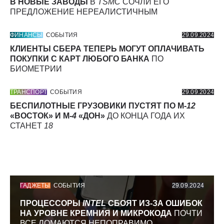
В НОВЫЕ ЗАВОДЫ
В
TSMC
СОЧЛИ ЕГО
ПРЕДЛОЖЕНИЕ НЕРЕАЛИСТИЧНЫМ
ФИНАНСЫ
СОБЫТИЯ
29.09.2024
КЛИЕНТЫ СБЕРА ТЕПЕРЬ МОГУТ ОПЛАЧИВАТЬ
ПОКУПКИ С КАРТ ЛЮБОГО БАНКА
ПО
БИОМЕТРИИ
ТРАНСПОРТ
СОБЫТИЯ
29.09.2024
БЕСПИЛОТНЫЕ ГРУЗОВИКИ ПУСТЯТ ПО М-
12
«ВОСТОК» И М-
4
«ДОН»
ДО КОНЦА ГОДА ИХ
СТАНЕТ
18
ГАДЖЕТЫ
СОБЫТИЯ
29.09.2024
ПРОЦЕССОРЫ
INTEL
СБОЯТ ИЗ-ЗА ОШИБОК
НА УРОВНЕ КРЕМНИЯ И МИКРОКОДА
ПОЧТИ
ВСЕ ЛОМАЮТСЯ НЕПОПРАВИМО