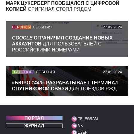
МАРК ЦУКЕРБЕРГ ПООБЩАЛСЯ С ЦИФРОВОЙ
КОПИЕЙ
ОРИГИНАЛ СТОЯЛ РЯДОМ
СЕРВИСЫ
СОБЫТИЯ
27.09.2024
GOOGLE
ОГРАНИЧИЛ СОЗДАНИЕ НОВЫХ
АККАУНТОВ
ДЛЯ ПОЛЬЗОВАТЕЛЕЙ С
РОССИЙСКИМИ НОМЕРАМИ
ТРАНСПОРТ
СОБЫТИЯ
27.09.2024
«БЮРО
1440
» РАЗРАБАТЫВАЕТ ТЕРМИНАЛ
СПУТНИКОВОЙ СВЯЗИ
ДЛЯ ПОЕЗДОВ РЖД
ПОРТАЛ
TELEGRAM
МЫ В СОЦИАЛЬНЫХ С
ЖУРНАЛ
VK
ДЗЕН