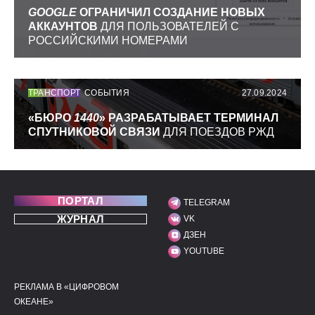
GOOGLE
ОГРАНИЧИЛ СОЗДАНИЕ НОВЫХ
АККАУНТОВ
ДЛЯ ПОЛЬЗОВАТЕЛЕЙ С
РОССИЙСКИМИ НОМЕРАМИ
ТРАНСПОРТ
СОБЫТИЯ
27.09.2024
«БЮРО
1440
» РАЗРАБАТЫВАЕТ ТЕРМИНАЛ
СПУТНИКОВОЙ СВЯЗИ
ДЛЯ ПОЕЗДОВ РЖД
ПОРТАЛ
TELEGRAM
МЫ В СОЦИАЛЬНЫХ С
ЖУРНАЛ
VK
ДЗЕН
YOUTUBE
РЕКЛАМА В «ЦИФРОВОМ
ПОЛЕЗНЫЕ ССЫЛКИ
ДОПОЛНИТЕЛЬНАЯ И
ОКЕАНЕ»