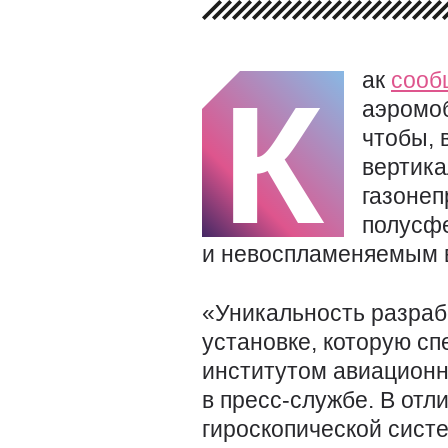
ак
сооб
К
аэромоб
чтобы, 
вертика
газонеп
полусфе
и невоспламеняемым в
«Уникальность разраб
установке, которую с
институтом авиационн
в пресс-службе. В от
гироскопической систе