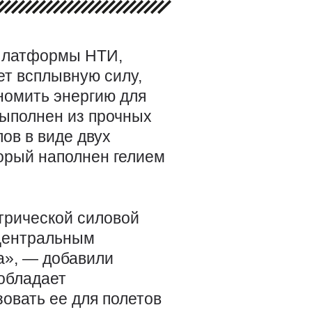
 Платформы НТИ,
т всплывную силу,
ономить энергию для
ыполнен из прочных
ов в виде двух
орый наполнен гелием
ктрической силовой
 Центральным
а», — добавили
 обладает
зовать ее для полетов