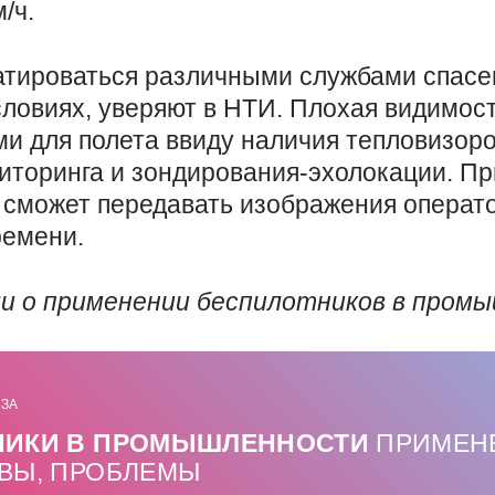
м/ч.
атироваться различными службами спасе
словиях, уверяют в НТИ. Плохая видимост
и для полета ввиду наличия тепловизоро
иторинга и зондирования-эхолокации. П
т сможет передавать изображения операт
ремени.
ли о применении беспилотников в пром
ИЗА
НИКИ В ПРОМЫШЛЕННОСТИ
ПРИМЕН
ВЫ, ПРОБЛЕМЫ