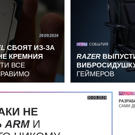
29.09.2024
ИГРЫ
СОБЫТИЯ
EL
СБОЯТ ИЗ-ЗА
НЕ КРЕМНИЯ
RAZER
ВЫПУСТ
ТИ ВСЕ
ВИБРОСИДУШК
ПРАВИМО
ГЕЙМЕРОВ
ИНДУСТ
30.09.2024
РАЗРАБ
САМИ Д
АКИ НЕ
Ь
ARM
И