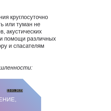
ния круглосуточно
ь или туман не
в, акустических
ри помощи различных
ору и спасателям
ышленности:
13.01.2023
ЕНИЕ,