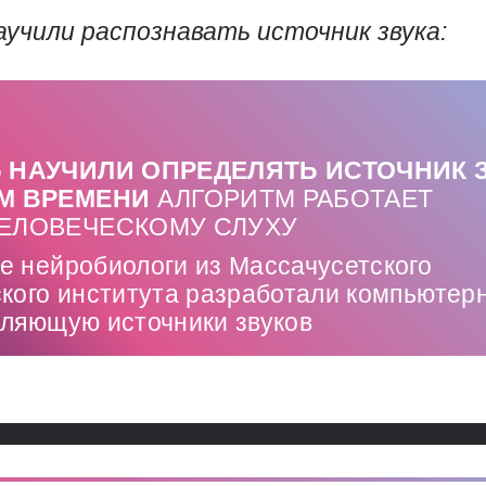
учили распознавать источник звука:
 НАУЧИЛИ ОПРЕДЕЛЯТЬ ИСТОЧНИК 
М ВРЕМЕНИ
АЛГОРИТМ РАБОТАЕТ
ЕЛОВЕЧЕСКОМУ СЛУХУ
е нейробиологи из Массачусетского
ского института разработали компьютер
еляющую источники звуков