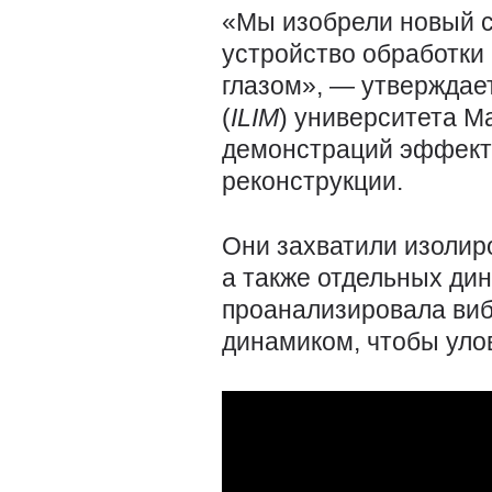
«Мы изобрели новый с
устройство обработки
глазом», — утверждае
(
ILIM
) университета М
демонстраций эффекти
реконструкции.
Они захватили изолиро
а также отдельных ди
проанализировала виб
динамиком, чтобы улов