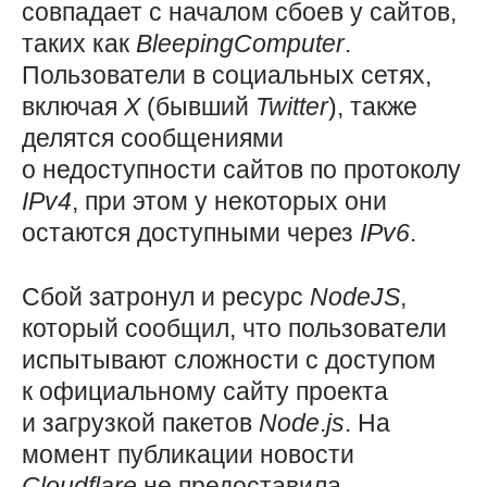
совпадает с началом сбоев у сайтов,
таких как
BleepingComputer
.
Пользователи в социальных сетях,
включая
X
(бывший
Twitter
), также
делятся сообщениями
о недоступности сайтов по протоколу
IPv4
, при этом у некоторых они
остаются доступными через
IPv6
.
Сбой затронул и ресурс
NodeJS
,
который сообщил, что пользователи
испытывают сложности с доступом
к официальному сайту проекта
и загрузкой пакетов
Node
.
js
. На
момент публикации новости
Cloudflare
не предоставила