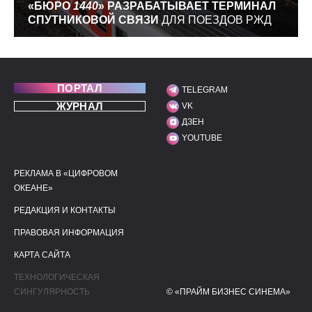
«БЮРО
1440
» РАЗРАБАТЫВАЕТ ТЕРМИНАЛ
СПУТНИКОВОЙ СВЯЗИ
ДЛЯ ПОЕЗДОВ РЖД
ПОРТАЛ
TELEGRAM
МЫ В СОЦИАЛЬНЫХ С
ЖУРНАЛ
VK
ДЗЕН
YOUTUBE
РЕКЛАМА В «ЦИФРОВОМ
ПОЛЕЗНЫЕ ССЫЛКИ
ДОПОЛНИТЕЛЬНАЯ И
ОКЕАНЕ»
РЕДАКЦИЯ И КОНТАКТЫ
ПРАВОВАЯ ИНФОРМАЦИЯ
КАРТА САЙТА
ТЕХНОЛОГИЧЕСКАЯ
СИНГУЛЯРНОСТЬ
© «ПРАЙМ БИЗНЕС СИНЕМА»