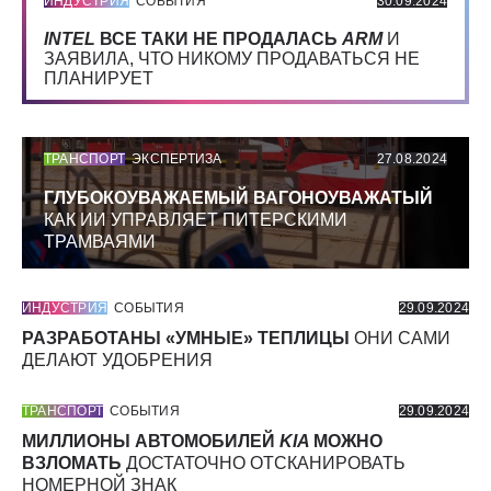
ИНДУСТРИЯ
СОБЫТИЯ
30.09.2024
INTEL
ВСЕ ТАКИ НЕ ПРОДАЛАСЬ
ARM
И
ЗАЯВИЛА, ЧТО НИКОМУ ПРОДАВАТЬСЯ НЕ
ПЛАНИРУЕТ
ТРАНСПОРТ
ЭКСПЕРТИЗА
27.08.2024
ГЛУБОКОУВАЖАЕМЫЙ ВАГОНОУВАЖАТЫЙ
КАК ИИ УПРАВЛЯЕТ ПИТЕРСКИМИ
ТРАМВАЯМИ
ИНДУСТРИЯ
СОБЫТИЯ
29.09.2024
РАЗРАБОТАНЫ «УМНЫЕ» ТЕПЛИЦЫ
ОНИ САМИ
ДЕЛАЮТ УДОБРЕНИЯ
ТРАНСПОРТ
СОБЫТИЯ
29.09.2024
МИЛЛИОНЫ АВТОМОБИЛЕЙ
KIA
МОЖНО
ВЗЛОМАТЬ
ДОСТАТОЧНО ОТСКАНИРОВАТЬ
НОМЕРНОЙ ЗНАК