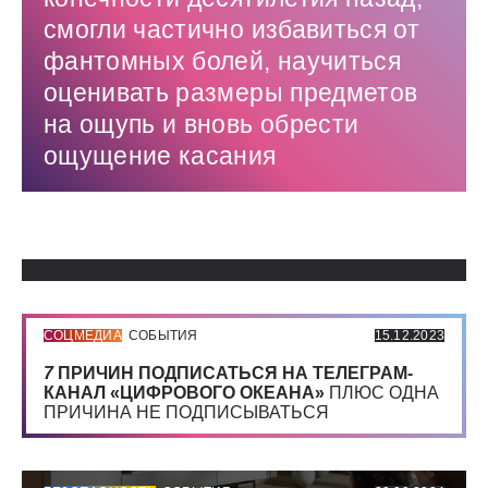
смогли частично избавиться от
фантомных болей, научиться
оценивать размеры предметов
на ощупь и вновь обрести
ощущение касания
Использованные источники:
СОЦМЕДИА
СОБЫТИЯ
15.12.2023
7
ПРИЧИН ПОДПИСАТЬСЯ НА ТЕЛЕГРАМ-
КАНАЛ «ЦИФРОВОГО ОКЕАНА»
ПЛЮС ОДНА
ПРИЧИНА НЕ ПОДПИСЫВАТЬСЯ