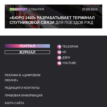
ТРАНСПОРТ
СОБЫТИЯ
27.09.2024
«БЮРО
1440
» РАЗРАБАТЫВАЕТ ТЕРМИНАЛ
СПУТНИКОВОЙ СВЯЗИ
ДЛЯ ПОЕЗДОВ РЖД
ПОРТАЛ
TELEGRAM
МЫ В СОЦИАЛЬНЫХ С
ЖУРНАЛ
VK
ДЗЕН
YOUTUBE
РЕКЛАМА В «ЦИФРОВОМ
ПОЛЕЗНЫЕ ССЫЛКИ
ДОПОЛНИТЕЛЬНАЯ И
ОКЕАНЕ»
РЕДАКЦИЯ И КОНТАКТЫ
ПРАВОВАЯ ИНФОРМАЦИЯ
КАРТА САЙТА