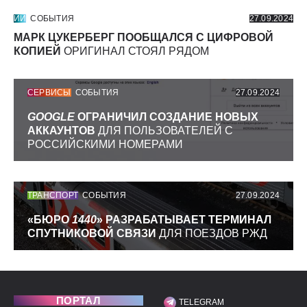
ИИ
СОБЫТИЯ
27.09.2024
МАРК ЦУКЕРБЕРГ ПООБЩАЛСЯ С ЦИФРОВОЙ
КОПИЕЙ
ОРИГИНАЛ СТОЯЛ РЯДОМ
СЕРВИСЫ
СОБЫТИЯ
27.09.2024
GOOGLE
ОГРАНИЧИЛ СОЗДАНИЕ НОВЫХ
АККАУНТОВ
ДЛЯ ПОЛЬЗОВАТЕЛЕЙ С
РОССИЙСКИМИ НОМЕРАМИ
ТРАНСПОРТ
СОБЫТИЯ
27.09.2024
«БЮРО
1440
» РАЗРАБАТЫВАЕТ ТЕРМИНАЛ
СПУТНИКОВОЙ СВЯЗИ
ДЛЯ ПОЕЗДОВ РЖД
ПОРТАЛ
TELEGRAM
МЫ В СОЦИАЛЬНЫХ С