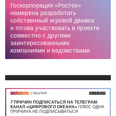
Госкорпорация «Ростех»
намерена разработать
собственный игровой движок
и готова участвовать в проекте
совместно с другими
заинтересованными
компаниями и ведомствами
Использованные источники:
СОЦМЕДИА
СОБЫТИЯ
15.12.2023
7
ПРИЧИН ПОДПИСАТЬСЯ НА ТЕЛЕГРАМ-
КАНАЛ «ЦИФРОВОГО ОКЕАНА»
ПЛЮС ОДНА
ПРИЧИНА НЕ ПОДПИСЫВАТЬСЯ