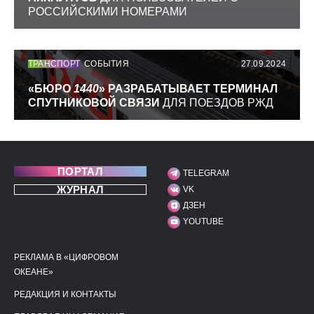
РОССИЙСКИМИ НОМЕРАМИ
ТРАНСПОРТ
СОБЫТИЯ
27.09.2024
«БЮРО
1440
» РАЗРАБАТЫВАЕТ ТЕРМИНАЛ
СПУТНИКОВОЙ СВЯЗИ
ДЛЯ ПОЕЗДОВ РЖД
ПОРТАЛ
TELEGRAM
МЫ В СОЦИАЛЬНЫХ С
ЖУРНАЛ
VK
ДЗЕН
YOUTUBE
РЕКЛАМА В «ЦИФРОВОМ
ПОЛЕЗНЫЕ ССЫЛКИ
ДОПОЛНИТЕЛЬНАЯ И
ОКЕАНЕ»
РЕДАКЦИЯ И КОНТАКТЫ