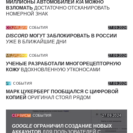
МИЛЛИОНЫ АВТОМОБИЛЕЙ
KIA
МОЖНО
ВЗЛОМАТЬ
ДОСТАТОЧНО ОТСКАНИРОВАТЬ
НОМЕРНОЙ ЗНАК
СОЦМЕДИА
СОБЫТИЯ
27.09.2024
DISCORD
МОГУТ ЗАБЛОКИРОВАТЬ В РОССИИ
УЖЕ В БЛИЖАЙШИЕ ДНИ
МЕДИЦИНА
СОБЫТИЯ
27.09.2024
УЧЕНЫЕ РАЗРАБОТАЛИ МНОГОРЕЦЕПТОРНУЮ
КОЖУ
ВДОХНОВЛЕННУЮ УТКОНОСАМИ
ИИ
СОБЫТИЯ
27.09.2024
МАРК ЦУКЕРБЕРГ ПООБЩАЛСЯ С ЦИФРОВОЙ
КОПИЕЙ
ОРИГИНАЛ СТОЯЛ РЯДОМ
СЕРВИСЫ
СОБЫТИЯ
27.09.2024
GOOGLE
ОГРАНИЧИЛ СОЗДАНИЕ НОВЫХ
АККАУНТОВ
ДЛЯ ПОЛЬЗОВАТЕЛЕЙ С