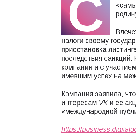
С
«самы
родин
Влечет
налоги своему государ
приостановка листинг
последствия санкций.
компании и с участием
имевшим успех на меж
Компания заявила, что
интересам
VK
и ее ак
«международной публи
https
://
business
.
digital