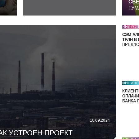
СВЕ
ГУМ
ИНДУСТ
СЭМ АЛ
ТРЛН В
ПРЕДЛ
ФИНАН
КЛИЕНТ
ОПЛАЧИ
БАНКА
П
16.09.2024
АК УСТРОЕН ПРОЕКТ