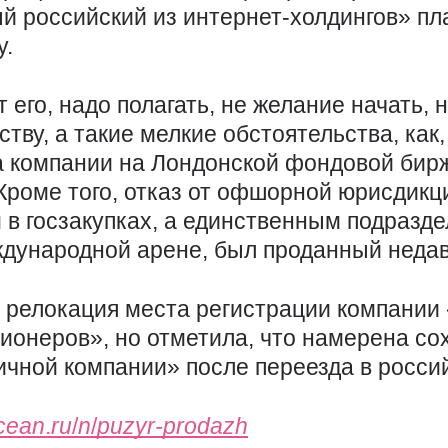
й российский из интернет-холдингов» пл
у.
 его, надо полагать, не желание начать, 
ству, а такие мелкие обстоятельства, как
а компании на Лондонской фондовой бирж
 Кроме того, отказ от офшорной юрисдикц
 в госзакупках, а единственным подразд
дународной арене, был проданный неда
 релокация места регистрации компании 
ционеров», но отметила, что намерена со
чной компании» после переезда в росси
ocean
.
ru
/
n
/
puzyr-prodazh