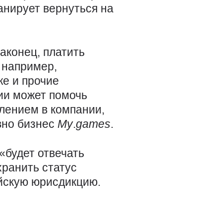
анирует вернуться на
наконец, платить
, например,
е и прочие
ии может помочь
елением в компании,
вно бизнес
My
.
games
.
«будет отвечать
хранить статус
йскую юрисдикцию.