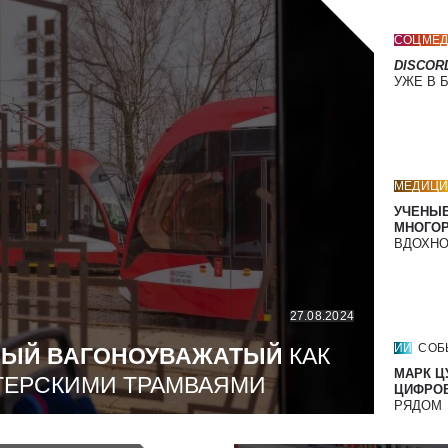
СОЦМЕД
DISCOR
УЖЕ В 
МЕДИЦИ
УЧЕНЫЕ
МНОГО
ВДОХНО
27.08.2024
ИИ
СОБ
МЫЙ ВАГОНОУВАЖАТЫЙ
КАК
МАРК Ц
ТЕРСКИМИ ТРАМВАЯМИ
ЦИФРОВ
РЯДОМ