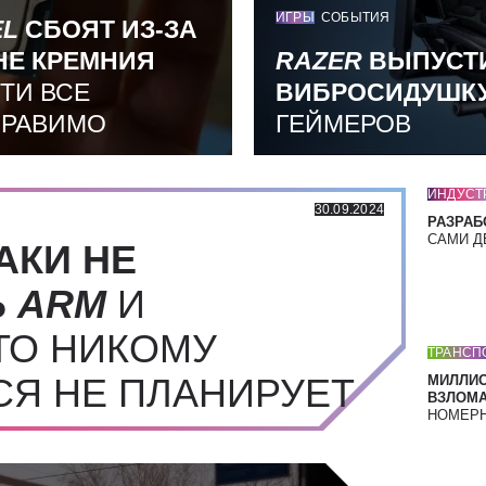
ИГРЫ
СОБЫТИЯ
EL
СБОЯТ ИЗ-ЗА
НЕ КРЕМНИЯ
RAZER
ВЫПУСТ
ТИ ВСЕ
ВИБРОСИДУШК
ПРАВИМО
ГЕЙМЕРОВ
ИНДУСТ
30.09.2024
РАЗРАБ
САМИ Д
АКИ НЕ
Ь
ARM
И
ТО НИКОМУ
ТРАНСП
СЯ НЕ ПЛАНИРУЕТ
МИЛЛИ
ВЗЛОМА
НОМЕРН