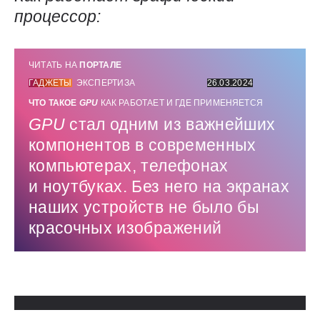
процессор:
ЧИТАТЬ НА
ПОРТАЛЕ
ГАДЖЕТЫ
ЭКСПЕРТИЗА
26.03.2024
ЧТО ТАКОЕ
GPU
КАК РАБОТАЕТ И ГДЕ ПРИМЕНЯЕТСЯ
GPU
стал одним из важнейших
компонентов в современных
компьютерах, телефонах
и ноутбуках. Без него на экранах
наших устройств не было бы
красочных изображений
Использованные источники: