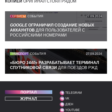
КОПИЕЙ
ОРИГИНАЛ СТОЯЛ РЯДОМ
СЕРВИСЫ
СОБЫТИЯ
27.09.2024
GOOGLE
ОГРАНИЧИЛ СОЗДАНИЕ НОВЫХ
АККАУНТОВ
ДЛЯ ПОЛЬЗОВАТЕЛЕЙ С
РОССИЙСКИМИ НОМЕРАМИ
ТРАНСПОРТ
СОБЫТИЯ
27.09.2024
«БЮРО
1440
» РАЗРАБАТЫВАЕТ ТЕРМИНАЛ
СПУТНИКОВОЙ СВЯЗИ
ДЛЯ ПОЕЗДОВ РЖД
ПОРТАЛ
TELEGRAM
МЫ В СОЦИАЛЬНЫХ С
ЖУРНАЛ
VK
ДЗЕН
YOUTUBE