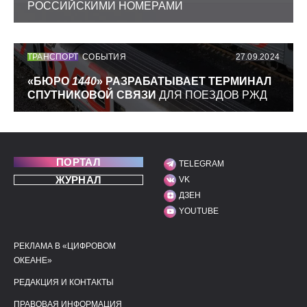
РОССИЙСКИМИ НОМЕРАМИ
ТРАНСПОРТ
СОБЫТИЯ
27.09.2024
«БЮРО
1440
» РАЗРАБАТЫВАЕТ ТЕРМИНАЛ
СПУТНИКОВОЙ СВЯЗИ
ДЛЯ ПОЕЗДОВ РЖД
ПОРТАЛ
TELEGRAM
МЫ В СОЦИАЛЬНЫХ С
ЖУРНАЛ
VK
ДЗЕН
YOUTUBE
РЕКЛАМА В «ЦИФРОВОМ
ПОЛЕЗНЫЕ ССЫЛКИ
ДОПОЛНИТЕЛЬНАЯ И
ОКЕАНЕ»
РЕДАКЦИЯ И КОНТАКТЫ
ПРАВОВАЯ ИНФОРМАЦИЯ