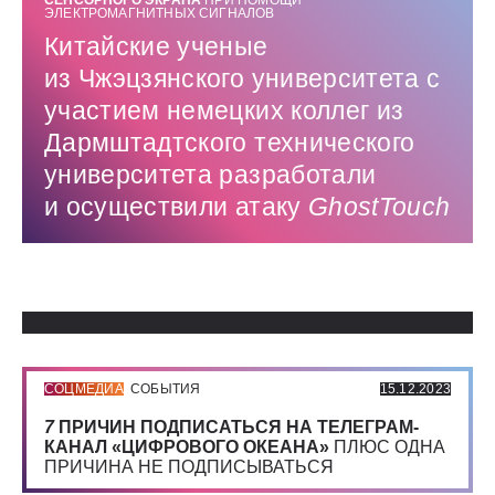
СЕНСОРНОГО ЭКРАНА
ПРИ ПОМОЩИ
ЭЛЕКТРОМАГНИТНЫХ СИГНАЛОВ
Китайские ученые
из Чжэцзянского университета с
участием немецких коллег из
Дармштадтского технического
университета разработали
и осуществили атаку
GhostTouch
Использованные источники:
СОЦМЕДИА
СОБЫТИЯ
15.12.2023
7
ПРИЧИН ПОДПИСАТЬСЯ НА ТЕЛЕГРАМ-
КАНАЛ «ЦИФРОВОГО ОКЕАНА»
ПЛЮС ОДНА
ПРИЧИНА НЕ ПОДПИСЫВАТЬСЯ