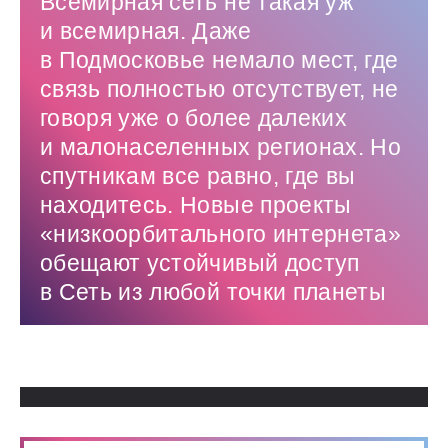
Всемирная сеть не такая уж
и всемирная. Даже
в Подмосковье немало мест, где
связь полностью отсутствует, не
говоря уже о более далеких
и малонаселенных регионах. Но
спутникам все равно, где вы
находитесь. Новые проекты
«низкоорбитального интернета»
обещают устойчивый доступ
в Сеть из любой точки планеты
Использованные источники: