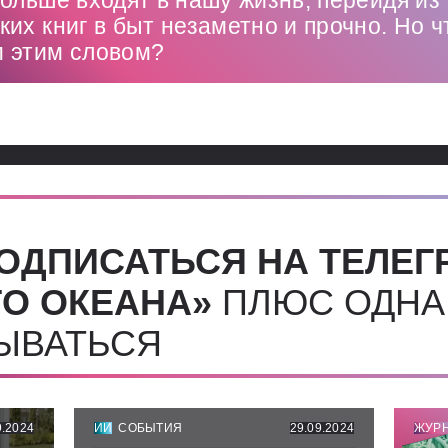
ольше входят в нашу жизнь, перейдя из
их книг в быт незаметно и прочно. Но 
 этим словом?
ОДПИСАТЬСЯ НА ТЕЛЕГ
О ОКЕАНА»
ПЛЮС ОДНА
СЫВАТЬСЯ
9.2024
ИИ
СОБЫТИЯ
29.09.2024
ЖУР