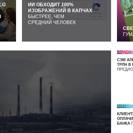
LG
ИИ ОБХОДИТ
100
%
ИЗОБРАЖЕНИЙ В КАПЧАХ
З
БЫСТРЕЕ, ЧЕМ
СРЕДНИЙ ЧЕЛОВЕК
СВЕ
ГУМ
ИНДУСТ
СЭМ АЛ
ТРЛН В
ПРЕДЛ
ФИНАН
КЛИЕНТ
ОПЛАЧИ
БАНКА
П