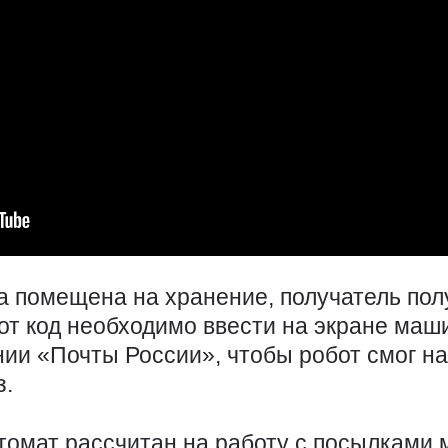
ка помещена на хранение, получатель пол
от код необходимо ввести на экране маш
ии «Почты России», чтобы робот смог на
з.
томат рассчитан на работу с посылками