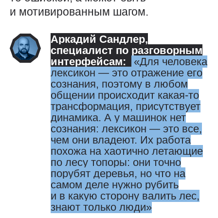
и мотивированным шагом.
Аркадий Сандлер
,
специалист по разговорным
интерфейсам:
Для человека
лексикон — ​это отражение его
сознания, поэтому в любом
общении происходит какая-то
трансформация, присутствует
динамика. А у машинок нет
сознания: лексикон — ​это все,
чем они владеют. Их работа
похожа на хаотично летающие
по лесу топоры: они точно
порубят деревья, но что на
самом деле нужно рубить
и в какую сторону валить лес,
знают только люди