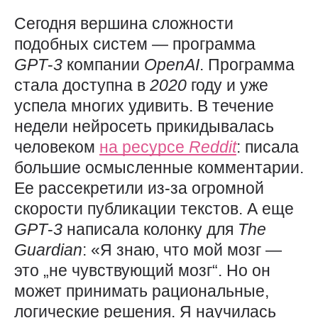
Сегодня вершина сложности
подобных систем — ​программа
GPT
‑
3
компании
OpenAI
. Программа
стала доступна в
2020
году и уже
успела многих удивить. В течение
недели нейросеть прикидывалась
человеком
на ресурсе
Reddit
: ​писала
большие осмысленные комментарии.
Ее рассекретили из-за огромной
скорости публикации текстов. А еще
GPT
‑
3
написала колонку для
The
Guardian
: «Я знаю, что мой мозг — ​
это „не чувствующий мозг“. Но он
может принимать рациональные,
логические решения. Я научилась