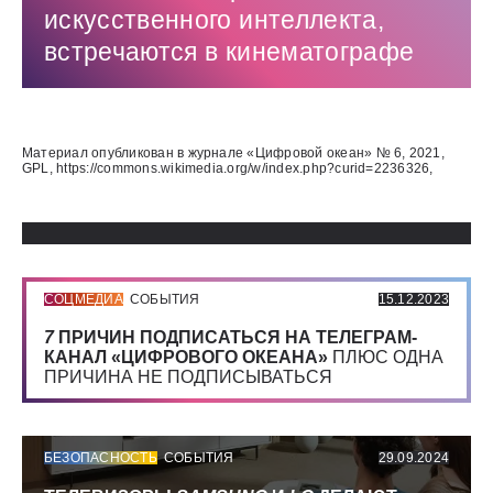
искусственного интеллекта,
встречаются в кинематографе
Использованные источники:
Материал опубликован в журнале «Цифровой океан» № 6, 2021,
GPL, https://commons.wikimedia.org/w/index.php?curid=2236326,
СОЦМЕДИА
СОБЫТИЯ
15.12.2023
7
ПРИЧИН ПОДПИСАТЬСЯ НА ТЕЛЕГРАМ-
КАНАЛ «ЦИФРОВОГО ОКЕАНА»
ПЛЮС ОДНА
ПРИЧИНА НЕ ПОДПИСЫВАТЬСЯ
БЕЗОПАСНОСТЬ
СОБЫТИЯ
29.09.2024