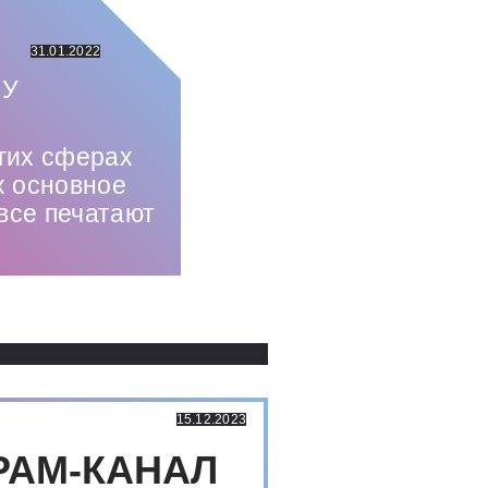
31.01.2022
МУ
гих сферах
х основное
все печатают
Использованные источники:
15.12.2023
РАМ-КАНАЛ