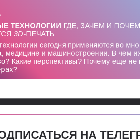
А
ЫЕ ТЕХНОЛОГИИ
ГДЕ, ЗАЧЕМ И ПОЧЕ
ТСЯ
3D-
ПЕЧАТЬ
технологии сегодня применяются во мно
а, медицине и машиностроении. В чем и
о? Какие перспективы? Почему еще не 
ерах?
ОДПИСАТЬСЯ НА ТЕЛЕГ