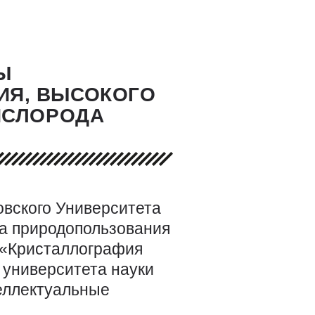
Ы
ИЯ, ВЫСОКОГО
ИСЛОРОДА
вского Университета
та природопользования
 «Кристаллография
 университета науки
еллектуальные