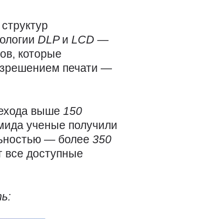
структур
нологии
DLP
и
LCD
—
ов, которые
азрешением печати —
рехода выше
150
амида ученые получили
льностью — более
350
т все доступные
ь: