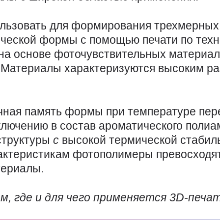
льзовать для формирования трехмерных 
ческой формы с помощью печати по тех
 на основе фоточувствительных материал
. Материалы характеризуются высоким р
личная память формы при температуре пе
включению в состав ароматического поли
структуры
c
высокой термической стаби
рактеристикам фотополимеры превосходя
териалы.
м, где и для чего применяется
3D-
печат