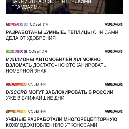
КАК ИИ УПРАВЛЯЕТ ПИТЕРСКИМИ
ТРАМВАЯМИ
ИНДУСТРИЯ
СОБЫТИЯ
29.09.2024
РАЗРАБОТАНЫ «УМНЫЕ» ТЕПЛИЦЫ
ОНИ САМИ
ДЕЛАЮТ УДОБРЕНИЯ
ТРАНСПОРТ
СОБЫТИЯ
29.09.2024
МИЛЛИОНЫ АВТОМОБИЛЕЙ
KIA
МОЖНО
ВЗЛОМАТЬ
ДОСТАТОЧНО ОТСКАНИРОВАТЬ
НОМЕРНОЙ ЗНАК
СОЦМЕДИА
СОБЫТИЯ
27.09.2024
DISCORD
МОГУТ ЗАБЛОКИРОВАТЬ В РОССИИ
УЖЕ В БЛИЖАЙШИЕ ДНИ
МЕДИЦИНА
СОБЫТИЯ
27.09.2024
УЧЕНЫЕ РАЗРАБОТАЛИ МНОГОРЕЦЕПТОРНУЮ
КОЖУ
ВДОХНОВЛЕННУЮ УТКОНОСАМИ