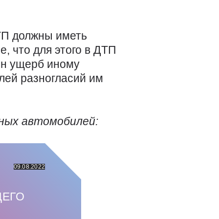
ТП должны иметь
, что для этого в ДТП
ен ущерб иному
лей разногласий им
ных автомобилей:
09.08.2022
Й
ЩЕГО