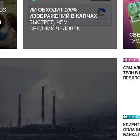
LG
ИИ ОБХОДИТ
100
%
ИЗОБРАЖЕНИЙ В КАПЧАХ
З
БЫСТРЕЕ, ЧЕМ
СРЕДНИЙ ЧЕЛОВЕК
СВЕ
ГУМ
ИНДУСТ
СЭМ АЛ
ТРЛН В
ПРЕДЛ
ФИНАН
КЛИЕНТ
ОПЛАЧИ
БАНКА
П