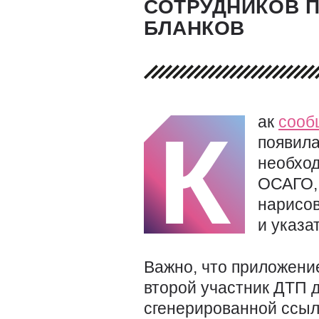
СОТРУДНИКОВ 
БЛАНКОВ
ак
сооб
К
появила
необход
ОСАГО, 
нарисов
и указа
Важно, что приложение
второй участник ДТП 
сгенерированной ссы