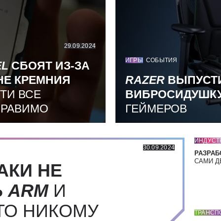
29.09.2024
ИГРЫ
СОБЫТИЯ
EL
СБОЯТ ИЗ-ЗА
НЕ КРЕМНИЯ
RAZER
ВЫПУСТ
ТИ ВСЕ
ВИБРОСИДУШК
ПРАВИМО
ГЕЙМЕРОВ
ИНДУСТ
30.09.2024
РАЗРАБ
САМИ Д
АКИ НЕ
Ь
ARM
И
ТО НИКОМУ
ТРАНСП