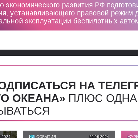
о экономического развития РФ подготов
ия, устанавливающего правовой режим 
альной эксплуатации беспилотных авто
ОДПИСАТЬСЯ НА ТЕЛЕГ
О ОКЕАНА»
ПЛЮС ОДНА
СЫВАТЬСЯ
9.2024
ИИ
СОБЫТИЯ
29.09.2024
ЖУР