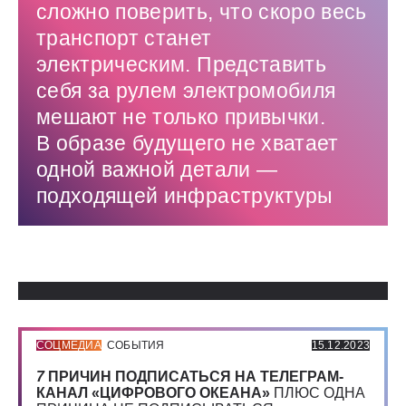
сложно поверить, что скоро весь
транспорт станет
электрическим. Представить
себя за рулем электромобиля
мешают не только привычки.
В образе будущего не хватает
одной важной детали — ​
подходящей инфраструктуры
Использованные источники:
СОЦМЕДИА
СОБЫТИЯ
15.12.2023
7
ПРИЧИН ПОДПИСАТЬСЯ НА ТЕЛЕГРАМ-
КАНАЛ «ЦИФРОВОГО ОКЕАНА»
ПЛЮС ОДНА