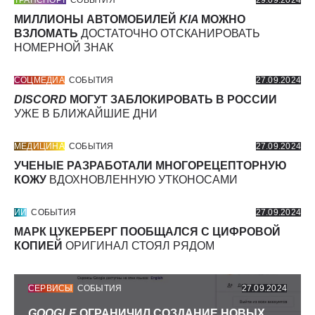
ТРАНСПОРТ
СОБЫТИЯ
29.09.2024
МИЛЛИОНЫ АВТОМОБИЛЕЙ
KIA
МОЖНО
ВЗЛОМАТЬ
ДОСТАТОЧНО ОТСКАНИРОВАТЬ
НОМЕРНОЙ ЗНАК
СОЦМЕДИА
СОБЫТИЯ
27.09.2024
DISCORD
МОГУТ ЗАБЛОКИРОВАТЬ В РОССИИ
УЖЕ В БЛИЖАЙШИЕ ДНИ
МЕДИЦИНА
СОБЫТИЯ
27.09.2024
УЧЕНЫЕ РАЗРАБОТАЛИ МНОГОРЕЦЕПТОРНУЮ
КОЖУ
ВДОХНОВЛЕННУЮ УТКОНОСАМИ
ИИ
СОБЫТИЯ
27.09.2024
МАРК ЦУКЕРБЕРГ ПООБЩАЛСЯ С ЦИФРОВОЙ
КОПИЕЙ
ОРИГИНАЛ СТОЯЛ РЯДОМ
СЕРВИСЫ
СОБЫТИЯ
27.09.2024
GOOGLE
ОГРАНИЧИЛ СОЗДАНИЕ НОВЫХ