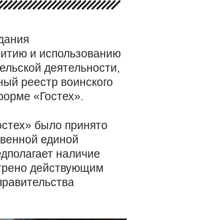
едания
витию и использованию
ельской деятельности,
ый реестр воинского
форме «Гостех».
стех» было принято
ственной единой
едполагает наличие
отрено действующим
правительства