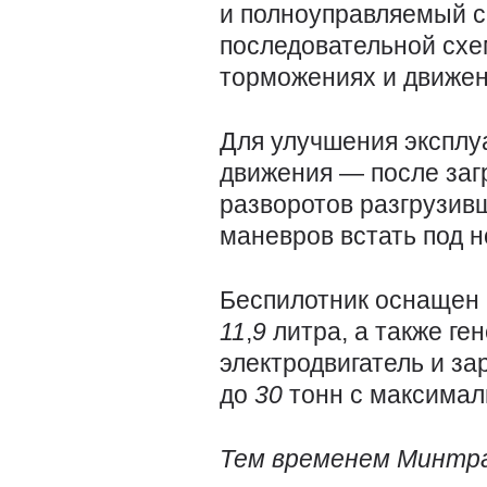
и полноуправляемый с
последовательной схе
торможениях и движен
Для улучшения эксплу
движения — после загр
разворотов разгрузив
маневров встать под н
Беспилотник оснащен
11
,
9
литра, а также ге
электродвигатель и з
до
30
тонн с максима
Тем временем Минтра