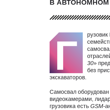
В АВТОНОМНОМ
рузовик
Г
семейст
самосва
отрасле
30
» пре
без при
экскаваторов.
Самосвал оборудован 
видеокамерами, лидар
грузовика есть
GSM-
а