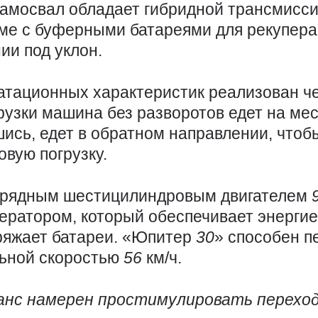
амосвал обладает гибридной трансмисси
ме с буферными батареями для рекупера
ии под уклон.
атационных характеристик реализован 
узки машина без разворотов едет на мест
шись, едет в обратном направлении, чтоб
овую погрузку.
 рядным шестицилиндровым двигателем
нератором, который обеспечивает энерги
аряжает батареи. «Юпитер
30
» способен п
льной скоростью
56
км/ч.
нс намерен простимулировать переход