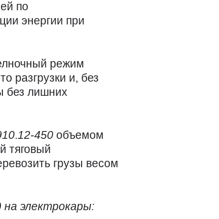
ей по
ции энергии при
челночный режим
о разгрузки и, без
ы без лишних
910
.
12-450
объемом
ей тяговый
еревозить грузы весом
 на электрокары: