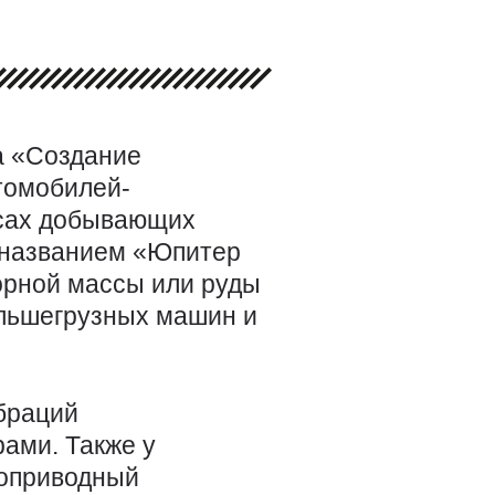
а «Создание
томобилей-
есах добывающих
 названием «Юпитер
орной массы или руды
ольшегрузных машин и
браций
ами. Также у
ноприводный