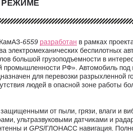
 РЕЖИМЕ
 КамАЗ-
6559
разработан
в рамках проект
ва электромеханических беспилотных ав
лов большой грузоподъемности в интер
й промышленности РФ». Автомобиль под
дназначен для перевозки разрыхленной г
сутствия людей в опасной зоне работы б
защищенными от пыли, грязи, влаги и ви
ами, ультразвуковыми датчиками и радар
нтенны и
GPS
/ГЛОНАСС навигация. Пол