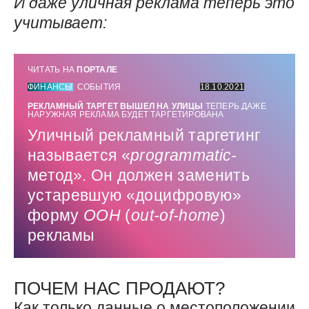
И даже уличная реклама теперь это
учитывает:
ЧИТАТЬ НА
ПОРТАЛЕ
ФИНАНСЫ
СОБЫТИЯ
18.10.2021
РЕКЛАМНЫЙ ТАРГЕТ ВЫШЕЛ НА УЛИЦЫ
ТЕПЕРЬ ДАЖЕ
НАРУЖНАЯ РЕКЛАМА БУДЕТ ТАРГЕТИРОВАНА
Уличный рекламный таргетинг
называется «
programmatic-
метод». Он должен заменить
устаревшую «доцифровую»
форму
OOH
(
out-of-home
)
рекламы
ПОЧЕМ НАС ПРОДАЮТ?
Как только данные о местоположении