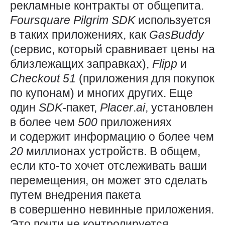
рекламные контракты от общепита.
Foursquare
Pilgrim
SDK
используется
в таких приложениях, как
GasBuddy
(сервис, который сравнивает цены на
близлежащих заправках),
Flipp
и
Checkout 51
(приложения для покупок
по купонам) и многих других. Еще
один
SDK-
пакет,
Placer
.
ai
, установлен
в более чем
500
приложениях
и содержит информацию о более чем
20
миллионах устройств. В общем,
если кто-то хочет отслеживать ваши
перемещения, он может это сделать
путем внедрения пакета
в совершенно невинные приложения.
Это почти не контролируется