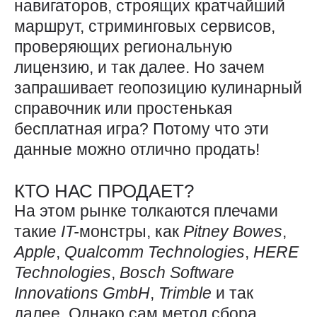
навигаторов, строящих кратчайший
маршрут, стриминговых сервисов,
проверяющих региональную
лицензию, и так далее. Но зачем
запрашивает геопозицию кулинарный
справочник или простенькая
бесплатная игра? Потому что эти
данные можно отлично продать!
КТО НАС ПРОДАЕТ?
На этом рынке толкаются плечами
такие
IT-
монстры, как
Pitney
Bowes
,
Apple
,
Qualcomm
Technologies
,
HERE
Technologies
,
Bosch
Software
Innovations
GmbH
,
Trimble
и так
далее. Однако сам метод сбора