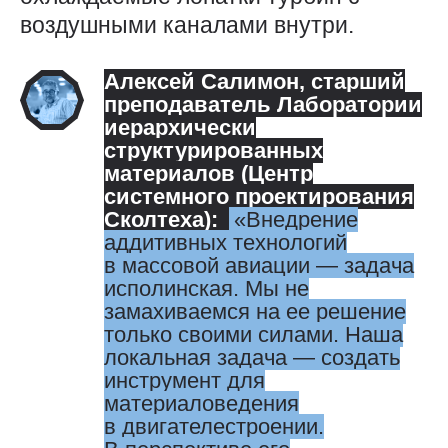
воздушными каналами внутри.
Алексей Салимон
, старший
преподаватель Лаборатории
иерархически
структурированных
материалов (Центр
системного проектирования
Сколтеха):
Внедрение
аддитивных технологий
в массовой авиации — ​задача
исполинская. Мы не
замахиваемся на ее решение
только своими силами. Наша
локальная задача — ​создать
инструмент для
материаловедения
в двигателестроении.