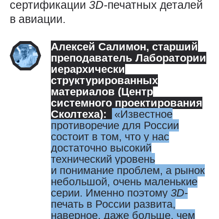
сертификации
3D-
печатных деталей
в авиации.
Алексей Салимон
, старший
преподаватель Лаборатории
иерархически
структурированных
материалов (Центр
системного проектирования
Сколтеха):
Известное
противоречие для России
состоит в том, что у нас
достаточно высокий
технический уровень
и понимание проблем, а рынок
небольшой, очень маленькие
серии. Именно поэтому
3D-
печать в России развита,
наверное, даже больше, чем