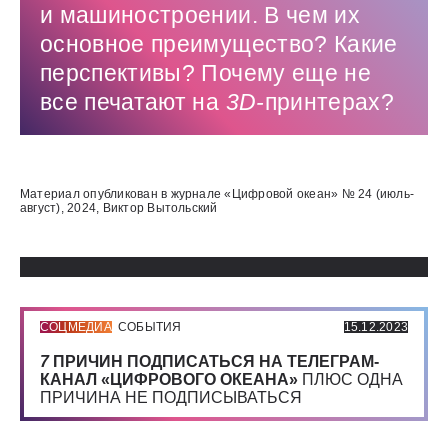
и машиностроении. В чем их
основное преимущество? Какие
перспективы? Почему еще не
все печатают на
3D-
принтерах?
Использованные источники:
Материал опубликован в журнале «Цифровой океан» № 24 (июль-
август), 2024, Виктор Вытольский
СОЦМЕДИА
СОБЫТИЯ
15.12.2023
7
ПРИЧИН ПОДПИСАТЬСЯ НА ТЕЛЕГРАМ-
КАНАЛ «ЦИФРОВОГО ОКЕАНА»
ПЛЮС ОДНА
ПРИЧИНА НЕ ПОДПИСЫВАТЬСЯ