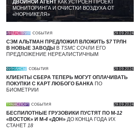
ДВОЙНОЙ АГЕНТ
КАК УСТРОЕН ПРОЕКТ
МОНИТОРИНГА И ОЧИСТКИ ВОЗДУХА ОТ
«НОРНИКЕЛЯ»
ИНДУСТРИЯ
СОБЫТИЯ
29.09.2024
СЭМ АЛЬТМАН ПРЕДЛОЖИЛ ВЛОЖИТЬ $
7
ТРЛН
В НОВЫЕ ЗАВОДЫ
В
TSMC
СОЧЛИ ЕГО
ПРЕДЛОЖЕНИЕ НЕРЕАЛИСТИЧНЫМ
ФИНАНСЫ
СОБЫТИЯ
29.09.2024
КЛИЕНТЫ СБЕРА ТЕПЕРЬ МОГУТ ОПЛАЧИВАТЬ
ПОКУПКИ С КАРТ ЛЮБОГО БАНКА
ПО
БИОМЕТРИИ
ТРАНСПОРТ
СОБЫТИЯ
29.09.2024
БЕСПИЛОТНЫЕ ГРУЗОВИКИ ПУСТЯТ ПО М-
12
«ВОСТОК» И М-
4
«ДОН»
ДО КОНЦА ГОДА ИХ
СТАНЕТ
18