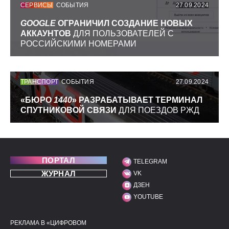
СЕРВИСЫ
СОБЫТИЯ
27.09.2024
GOOGLE
ОГРАНИЧИЛ СОЗДАНИЕ НОВЫХ
АККАУНТОВ
ДЛЯ ПОЛЬЗОВАТЕЛЕЙ С
РОССИЙСКИМИ НОМЕРАМИ
ТРАНСПОРТ
СОБЫТИЯ
27.09.2024
«БЮРО
1440
» РАЗРАБАТЫВАЕТ ТЕРМИНАЛ
СПУТНИКОВОЙ СВЯЗИ
ДЛЯ ПОЕЗДОВ РЖД
ПОРТАЛ
TELEGRAM
МЫ В СОЦИАЛЬНЫХ С
ЖУРНАЛ
VK
ДЗЕН
YOUTUBE
РЕКЛАМА В «ЦИФРОВОМ
ПОЛЕЗНЫЕ ССЫЛКИ
ДОПОЛНИТЕЛЬНАЯ И