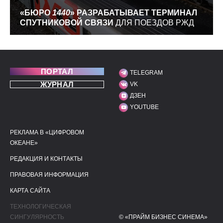
«БЮРО
1440
» РАЗРАБАТЫВАЕТ ТЕРМИНАЛ
СПУТНИКОВОЙ СВЯЗИ
ДЛЯ ПОЕЗДОВ РЖД
ПОРТАЛ
TELEGRAM
МЫ В СОЦИАЛЬНЫХ С
ЖУРНАЛ
VK
ДЗЕН
YOUTUBE
РЕКЛАМА В «ЦИФРОВОМ
ПОЛЕЗНЫЕ ССЫЛКИ
ДОПОЛНИТЕЛЬНАЯ И
ОКЕАНЕ»
РЕДАКЦИЯ И КОНТАКТЫ
ПРАВОВАЯ ИНФОРМАЦИЯ
КАРТА САЙТА
ТЕХНОЛОГИЧЕСКАЯ
СИНГУЛЯРНОСТЬ
© «ПРАЙМ БИЗНЕС СИНЕМА»