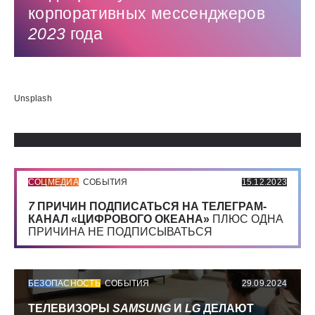
корпоративных мессенджеров
2023
года
Использованные источники:
Unsplash
СОЦМЕДИА
СОБЫТИЯ
15.12.2023
7
ПРИЧИН ПОДПИСАТЬСЯ НА ТЕЛЕГРАМ-
КАНАЛ «ЦИФРОВОГО ОКЕАНА»
ПЛЮС ОДНА
ПРИЧИНА НЕ ПОДПИСЫВАТЬСЯ
БЕЗОПАСНОСТЬ
СОБЫТИЯ
29.09.2024
ТЕЛЕВИЗОРЫ
SAMSUNG
И
LG
ДЕЛАЮТ