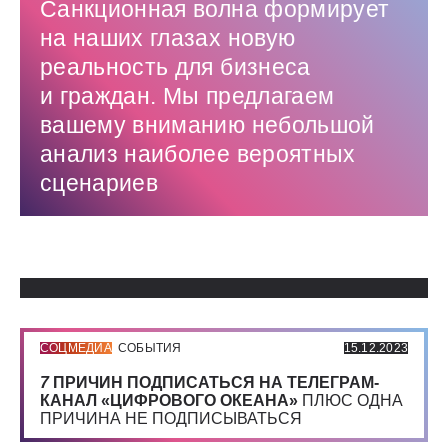
Санкционная волна формирует
на наших глазах новую
реальность для бизнеса
и граждан. Мы предлагаем
вашему вниманию небольшой
анализ наиболее вероятных
сценариев
Использованные источники:
СОЦМЕДИА
СОБЫТИЯ
15.12.2023
7
ПРИЧИН ПОДПИСАТЬСЯ НА ТЕЛЕГРАМ-
КАНАЛ «ЦИФРОВОГО ОКЕАНА»
ПЛЮС ОДНА
ПРИЧИНА НЕ ПОДПИСЫВАТЬСЯ