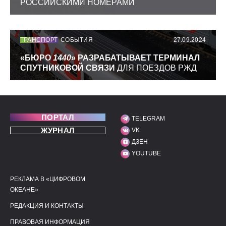
РОССИЙСКИМИ НОМЕРАМИ
ТРАНСПОРТ
СОБЫТИЯ
27.09.2024
«БЮРО
1440
» РАЗРАБАТЫВАЕТ ТЕРМИНАЛ
СПУТНИКОВОЙ СВЯЗИ
ДЛЯ ПОЕЗДОВ РЖД
ПОРТАЛ
TELEGRAM
МЫ В СОЦИАЛЬНЫХ С
ЖУРНАЛ
VK
ДЗЕН
YOUTUBE
РЕКЛАМА В «ЦИФРОВОМ
ПОЛЕЗНЫЕ ССЫЛКИ
ДОПОЛНИТЕЛЬНАЯ И
ОКЕАНЕ»
РЕДАКЦИЯ И КОНТАКТЫ
ПРАВОВАЯ ИНФОРМАЦИЯ